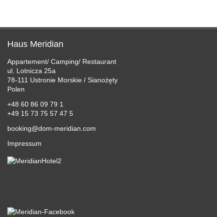
PREISE
PREISE
ANGEBOTE
Haus Meridian
ERLEBEN
Appartement/ Camping/ Restaurant
ul. Lotnicza 25a
SERVICE
78-111 Ustronie Morskie / Sianożęty
Polen
GALERIE
+48 60 86 09 79 1
+49 15 73 75 57 47 5
ANFAHRT
booking@dom-meridian.com
BUCHUNGSANFRAGE
Impressum
SPRACHFÜHRER
LINKS
IMPRESSUM