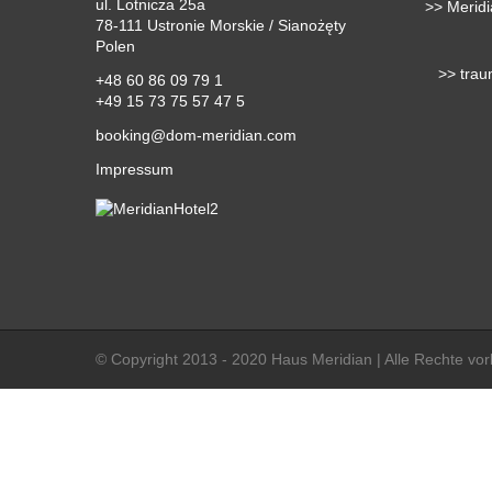
ul. Lotnicza 25a
>> Merid
78-111 Ustronie Morskie / Sianożęty
Polen
>> traum
+48 60 86 09 79 1
+49 15 73 75 57 47 5
booking@dom-meridian.com
Impressum
© Copyright 2013 - 2020 Haus Meridian | Alle Rechte vor