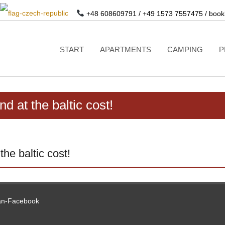
+48 608609791
/
+49 1573 7557475
/
book
START
APARTMENTS
CAMPING
P
 at the baltic cost!
he baltic cost!