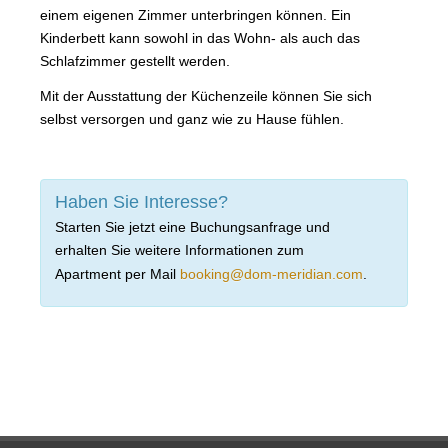
PREISE
einem eigenen Zimmer unterbringen können. Ein
Kinderbett kann sowohl in das Wohn- als auch das
PREISE
Schlafzimmer gestellt werden.
ANGEBOTE
Mit der Ausstattung der Küchenzeile können Sie sich
selbst versorgen und ganz wie zu Hause fühlen.
ERLEBEN
SERVICE
Haben Sie Interesse?
GALERIE
Starten Sie jetzt eine Buchungsanfrage und
ANFAHRT
erhalten Sie weitere Informationen zum
Apartment per Mail
booking@dom-meridian.com
.
BUCHUNGSANFRAGE
SPRACHFÜHRER
LINKS
IMPRESSUM