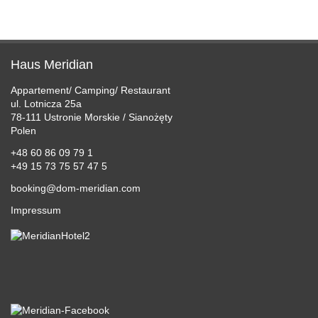
PREISE
PREISE
ANGEBOTE
Haus Meridian
ERLEBEN
Appartement/ Camping/ Restaurant
ul. Lotnicza 25a
SERVICE
78-111 Ustronie Morskie / Sianożęty
Polen
GALERIE
+48 60 86 09 79 1
+49 15 73 75 57 47 5
ANFAHRT
booking@dom-meridian.com
BUCHUNGSANFRAGE
Impressum
SPRACHFÜHRER
LINKS
IMPRESSUM