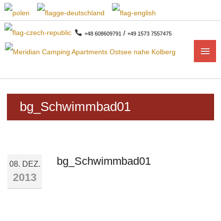
/
+48 608609791
+49 1573 7557475
START
bg_Schwimmbad01
APARTMENTS
1-ZIMMER APARTMENTS
bg_Schwimmbad01
2-ZIMMER-APARTMENTS
08. DEZ.
2013
CAMPING
CAMPINGPLAN