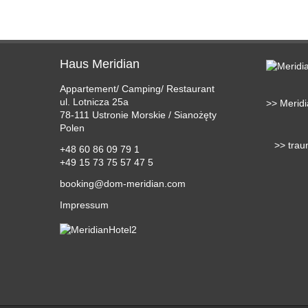
Haus Meridian
Appartement/ Camping/ Restaurant
ul. Lotnicza 25a
>> Merid
78-111 Ustronie Morskie / Sianożęty
Polen
>> traum
+48 60 86 09 79 1
+49 15 73 75 57 47 5
booking@dom-meridian.com
Impressum