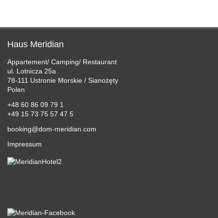
PREISE
PREISE
ANGEBOTE
Haus Meridian
ERLEBEN
Appartement/ Camping/ Restaurant
ul. Lotnicza 25a
SERVICE
78-111 Ustronie Morskie / Sianożęty
Polen
GALERIE
+48 60 86 09 79 1
+49 15 73 75 57 47 5
ANFAHRT
booking@dom-meridian.com
BUCHUNGSANFRAGE
Impressum
SPRACHFÜHRER
LINKS
IMPRESSUM