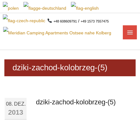
/
+48 608609791
+49 1573 7557475
START
dziki-zachod-kolobrzeg-(5)
APARTMENTS
1-ZIMMER APARTMENTS
dziki-zachod-kolobrzeg-(5)
2-ZIMMER-APARTMENTS
08. DEZ.
2013
CAMPING
CAMPINGPLAN