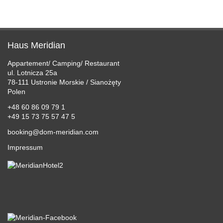
PREISE
PREISE
ANGEBOTE
Haus Meridian
ERLEBEN
Appartement/ Camping/ Restaurant
ul. Lotnicza 25a
SERVICE
78-111 Ustronie Morskie / Sianożęty
Polen
GALERIE
+48 60 86 09 79 1
+49 15 73 75 57 47 5
ANFAHRT
booking@dom-meridian.com
BUCHUNGSANFRAGE
Impressum
SPRACHFÜHRER
LINKS
IMPRESSUM